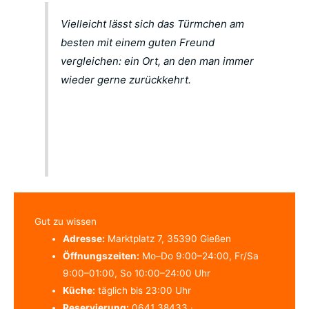
Vielleicht lässt sich das Türmchen am
besten mit einem guten Freund
vergleichen: ein Ort, an den man immer
wieder gerne zurückkehrt.
Gut zu wissen
Adresse:
Marktplatz 7, 35390 Gießen
Öffnungszeiten:
Mo–Do 9:00–24:00, Fr/Sa
9:00–01:00, So 10:00–24:00 Uhr
Küche:
täglich bis 23:00 Uhr
Reservierung:
0641 38433 ·