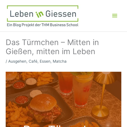
Zum
Inhalt
Hau
springen
Das Türmchen – Mitten in
Gießen, mitten im Leben
/
Ausgehen
,
Café
,
Essen
,
Matcha