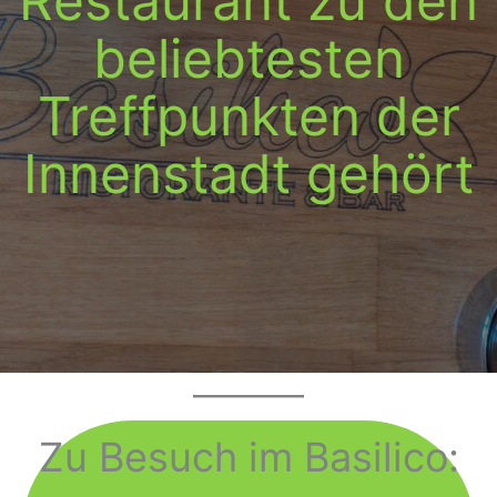
Restaurant zu den
beliebtesten
Treffpunkten der
Innenstadt gehört
Zu Besuch im Basilico: