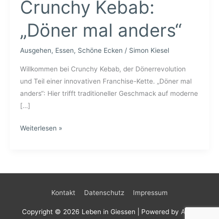
Crunchy Kebab:
„Döner mal anders“
Ausgehen
,
Essen
,
Schöne Ecken
/
Simon Kiesel
Willkommen bei Crunchy Kebab, der Dönerrevolution
und Teil einer innovativen Franchise-Kette. „Döner mal
anders“: Hier trifft traditioneller Geschmack auf moderne
[…]
Crunchy
Weiterlesen »
Kebab:
„Döner
mal
anders“
Kontakt
Datenschutz
Impressum
Copyright © 2026
Leben in Giessen
| Powered by
Astra