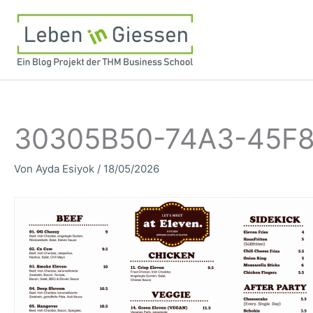
Zum
Inhalt
springen
30305B50-74A3-45F
Von
Ayda Esiyok
/
18/05/2026