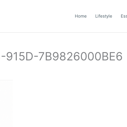
Home
Lifestyle
Es
8-915D-7B9826000BE6