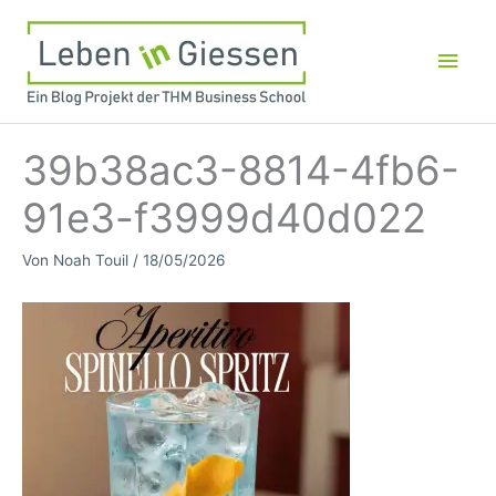
Zum
Inhalt
Hau
springen
39b38ac3-8814-4fb6-
91e3-f3999d40d022
Von
Noah Touil
/
18/05/2026