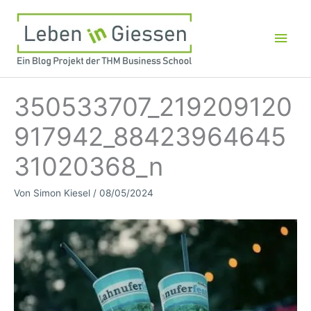
Zum
Inhalt
Hau
springen
350533707_219209120
917942_88423964645
31020368_n
Von
Simon Kiesel
/
08/05/2024