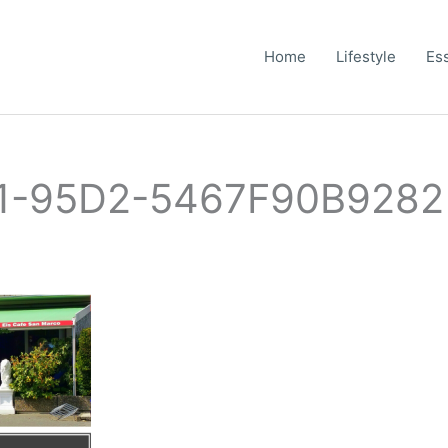
Home
Lifestyle
Es
1-95D2-5467F90B9282